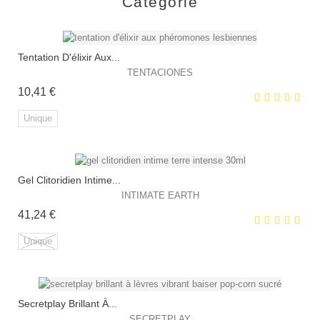
Catégorie
Tentation D'élixir Aux...
TENTACIONES
Prix
10,41 €
Unique
Gel Clitoridien Intime...
EXCLUSIVITÉ WEB !
INTIMATE EARTH
Prix
41,24 €
Unique
Secretplay Brillant À...
EXCLUSIVITÉ WEB !
SECRETPLAY