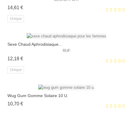
Prix
14,61 €
HORS STOCK
Unique
Sexe Chaud Aphrodisiaque...
EXCLUSIVITÉ WEB !
RUF
Prix
12,18 €
Unique
Wug Gum Gomme Solaire 10 U.
EXCLUSIVITÉ WEB !
Prix
10,70 €