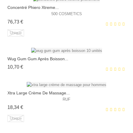
Concentré Phiero Xtreme...
EXCLUSIVITÉ WEB !
500 COSMETICS
Prix
76,73 €
Unique
Wug Gum Gum Après Boisson...
EXCLUSIVITÉ WEB !
Prix
10,70 €
HORS STOCK
Xtra Large Crème De Massage...
RUF
Prix
18,34 €
EXCLUSIVITÉ WEB !
Unique
HORS STOCK