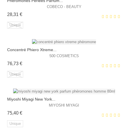
Phéromones Perlées Parfum...
EXCLUSIVITÉ WEB !
COBECO - BEAUTY
Prix
28,31 €
Unique
Concentré Phiero Xtreme...
EXCLUSIVITÉ WEB !
500 COSMETICS
Prix
76,73 €
HORS STOCK
Unique
Miyoshi Miyagi New York...
EXCLUSIVITÉ WEB !
MIYOSHI MIYAGI
Prix
75,40 €
HORS STOCK
Unique