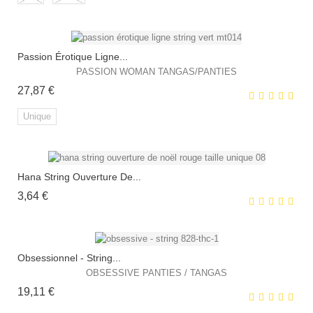
Passion Érotique Ligne...
EXCLUSIVITÉ WEB !
PASSION WOMAN TANGAS/PANTIES
Prix
27,87 €
HORS STOCK
Unique
Hana String Ouverture De...
EXCLUSIVITÉ WEB !
Prix
3,64 €
Obsessionnel - String...
OBSESSIVE PANTIES / TANGAS
Prix
19,11 €
EXCLUSIVITÉ WEB !