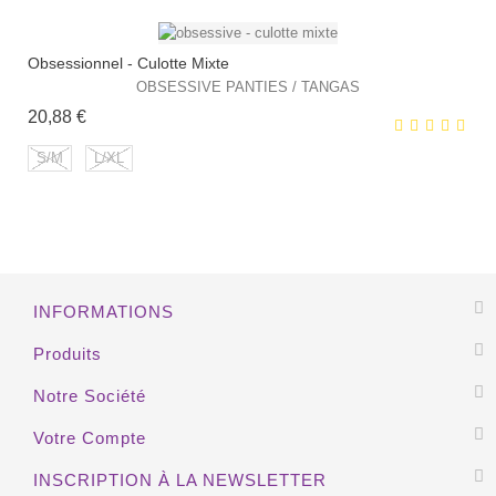
HORS STOCK
Obsessionnel - Culotte Mixte
OBSESSIVE PANTIES / TANGAS
Prix
20,88 €
EXCLUSIVITÉ WEB !
S/M
L/XL
HORS STOCK
EXCLUSIVITÉ WEB !
INFORMATIONS
HORS STOCK
Produits
Notre Société
Votre Compte
INSCRIPTION À LA NEWSLETTER