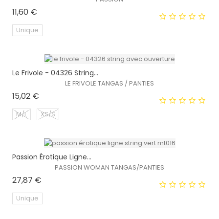
Prix
11,60 €
Unique
Le Frivole - 04326 String...
EXCLUSIVITÉ WEB !
LE FRIVOLE TANGAS / PANTIES
Prix
15,02 €
M/L
XS/S
Passion Érotique Ligne...
EXCLUSIVITÉ WEB !
PASSION WOMAN TANGAS/PANTIES
Prix
27,87 €
HORS STOCK
Unique