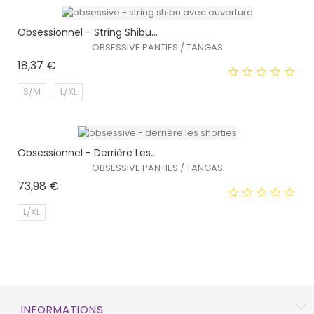
Obsessionnel - String Shibu...
EXCLUSIVITÉ WEB !
OBSESSIVE PANTIES / TANGAS
Prix
18,37 €
S/M
L/XL
Obsessionnel - Derrière Les...
EXCLUSIVITÉ WEB !
OBSESSIVE PANTIES / TANGAS
Prix
73,98 €
L/XL
EXCLUSIVITÉ WEB !
INFORMATIONS