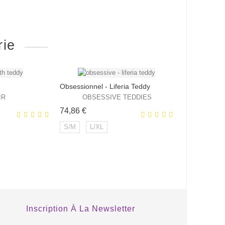
rie
Obsessionnel - Liferia Teddy
IR
OBSESSIVE TEDDIES
Prix
74,86 €
S/M
L/XL
EXCLUSIVITÉ
EXCLUSIVITÉ
WEB !
WEB !
Inscription À La Newsletter