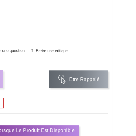
 une question
Ecrire une critique
Etre Rappelé
rsque Le Produit Est Disponible