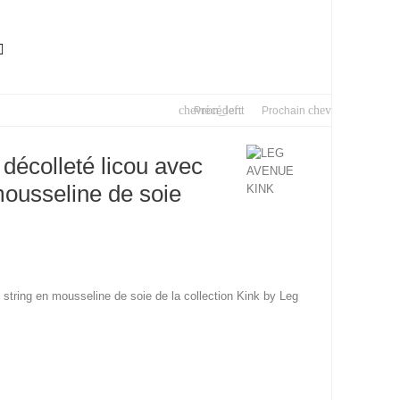

chevron_left
chevron_right
Précédent
Prochain
décolleté licou avec
mousseline de soie
 string en mousseline de soie de la collection Kink by Leg