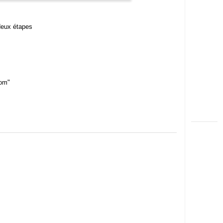
deux étapes
com"