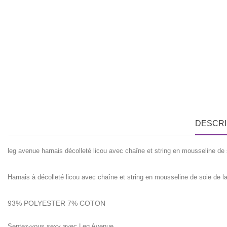
DESCRI
leg avenue harnais décolleté licou avec chaîne et string en mousseline de 
Harnais à décolleté licou avec chaîne et string en mousseline de soie de l
93% POLYESTER 7% COTON
Sentez-vous sexy avec Leg Avenue