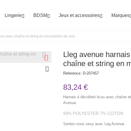
Lingerie
BDSM
Jeux et accessoires
Marques



cou avec chaîne et string en mousseline de soie
Lleg avenue harnais 
chaîne et string en 
Reference:
D-207457
83,24 €
Harnais à décolleté licou avec chaîne et
Avenue
93% POLYESTER 7% COTON
Sentez-vous sexy avec Leg Avenue