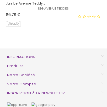
Jambe Avenue Teddy...
EXCLUSIVITÉ WEB !
LEG AVENUE TEDDIES
Prix
86,78 €
Unique
EXCLUSIVITÉ WEB !
INFORMATIONS
HORS STOCK
Produits
Notre Société
Votre Compte
INSCRIPTION À LA NEWSLETTER