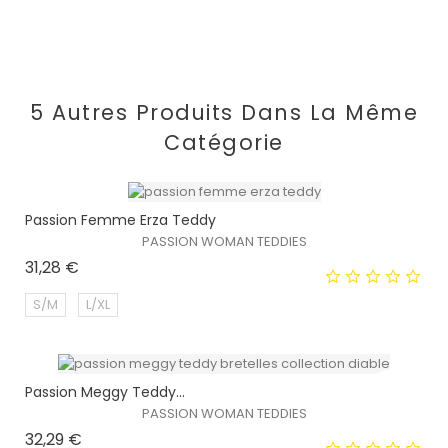
5 Autres Produits Dans La Même
Catégorie
Passion Femme Erza Teddy
PASSION WOMAN TEDDIES
Prix
31,28 €
S/M
L/XL
Passion Meggy Teddy...
EXCLUSIVITÉ WEB !
PASSION WOMAN TEDDIES
Prix
32,29 €