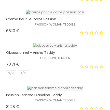
Crème Pour Le Corps Passion...
PASSION WOMAN TEDDIES
Prix
63,10 €
EXCLUSIVITÉ WEB !
HORS STOCK
Obsessionnel - Arisha Teddy
OBSESSIVE TEDDIES
Prix
73,71 €
EXCLUSIVITÉ WEB !
S/M
L/XL
HORS STOCK
Passion Femme Diabolina Teddy
EXCLUSIVITÉ WEB !
PASSION WOMAN TEDDIES
Prix
31,28 €