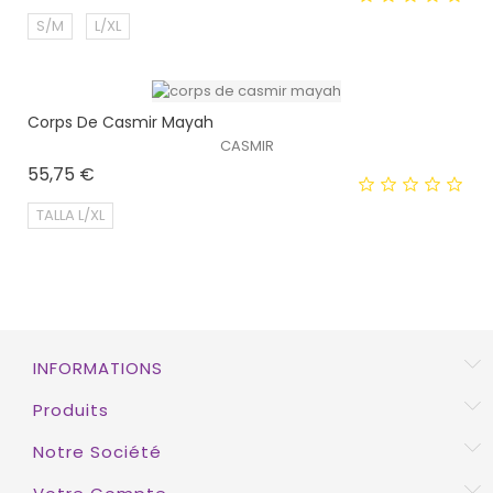
S/M
L/XL
Corps De Casmir Mayah
EXCLUSIVITÉ WEB !
CASMIR
Prix
55,75 €
TALLA L/XL
EXCLUSIVITÉ WEB !
INFORMATIONS
Produits
Notre Société