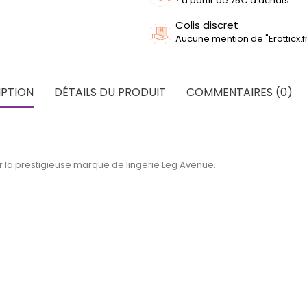
* a partir de 75€ d'achats
Colis discret
Aucune mention de "Erotticx.
IPTION
DÉTAILS DU PRODUIT
COMMENTAIRES (0)
r la prestigieuse marque de lingerie Leg Avenue.