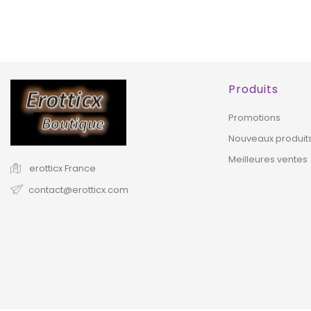
EXCLUSIVITÉ
WEB !
WEB 
Produits
Promotions
Nouveaux produit
Meilleures ventes
erotticx
France
contact@erotticx.com