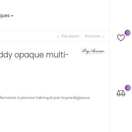
ques

0
Précédent
Prochain
chevron_left
chevron_right
ddy opaque multi-
0
fabriqué par la prestigieuse
 fermeture à pression