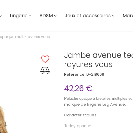
Lingerie
BDSM
Jeux et accessoires
Mar




opaque multi-rayures vous
Jambe avenue te
rayures vous
Reference:
D-218669
42,26 €
Peluche opaque à bretelles multiples et
marque de lingerie Leg Avenue.
Caractéristiques:
Teddy opaque