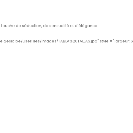
 touche de séduction, de sensualité et d'élégance.
ove.gesio.be/UserFiles/images/TABLA%20TALLAS.jpg" style = "largeur: 6
eddy
Nounours Casmir Sissey
Passion Femme V
IES
CASMIR
Teddy
Prix
61,06 €
PASSION WOMA
L/XL
Prix
37,35 €
S/M
L/XL