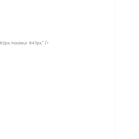
62px; hauteur: 847px;" />
eronique
Lleg Avenue Teddy Avec Un...
LEG AVENUE TEDDIES
N TEDDIES
Prix
81,05 €
Unique