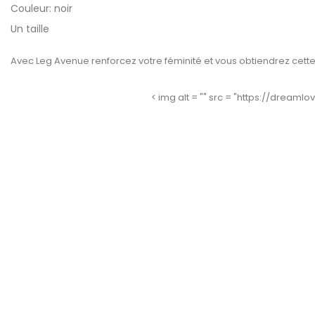
Couleur: noir
Un taille
Avec Leg Avenue renforcez votre féminité et vous obtiendrez cette
< img alt = "" src = "https://dreaml
Passion Femme Lamis T
Lorna Teddy Me Séduit Noir...
PASSION WOMAN TEDD
ME-SEDUCE
Prix
38,74 €
Prix
87,57 €
S/M
L/XL
Unique