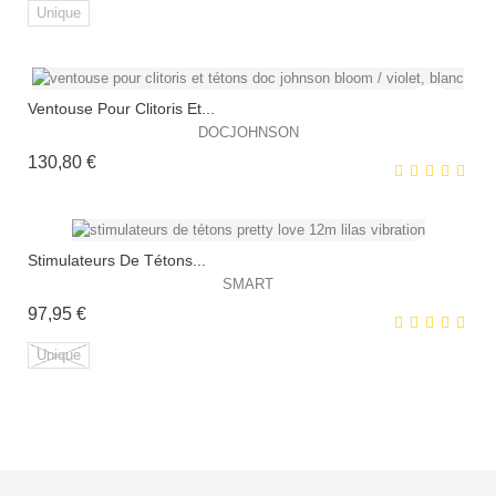
Unique
Ventouse Pour Clitoris Et...
EXCLUSIVITÉ WEB !
DOCJOHNSON
Prix
130,80 €
Stimulateurs De Tétons...
SMART
Prix
97,95 €
EXCLUSIVITÉ WEB !
Unique
HORS STOCK
EXCLUSIVITÉ WEB !