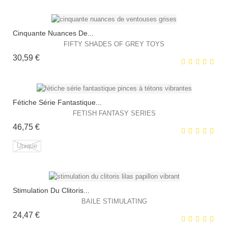
Cinquante Nuances De...
FIFTY SHADES OF GREY TOYS
Prix
30,59 €
Fétiche Série Fantastique...
FETISH FANTASY SERIES
Prix
46,75 €
EXCLUSIVITÉ WEB !
Unique
HORS STOCK
Stimulation Du Clitoris...
EXCLUSIVITÉ WEB !
BAILE STIMULATING
Prix
24,47 €
HORS STOCK