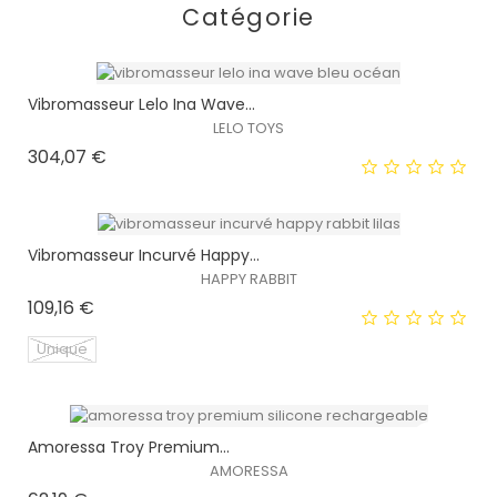
Catégorie
Vibromasseur Lelo Ina Wave...
LELO TOYS
Prix
304,07 €
Vibromasseur Incurvé Happy...
HAPPY RABBIT
Prix
109,16 €
EXCLUSIVITÉ WEB !
Unique
HORS STOCK
Amoressa Troy Premium...
EXCLUSIVITÉ WEB !
AMORESSA