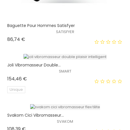
Baguette Pour Hommes Satisfyer
SATISFYER
Prix
86,74 €
Joli Vibromasseur Double...
SMART
Prix
154,46 €
Unique
Svakom Cici Vibromasseur...
EXCLUSIVITÉ WEB !
SVAKOM
Prix
108,39 €