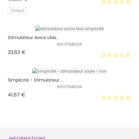
Unique
Stimulateur Avice Lilas...
EXCLUSIVITÉ WEB !
SHOTSMEDIA
Prix
33,63 €
HORS STOCK
Simplicité - Stimulateur...
SHOTSMEDIA
Prix
41,67 €
EXCLUSIVITÉ WEB !
HORS STOCK
INFORMATIONS
EXCLUSIVITÉ WEB !