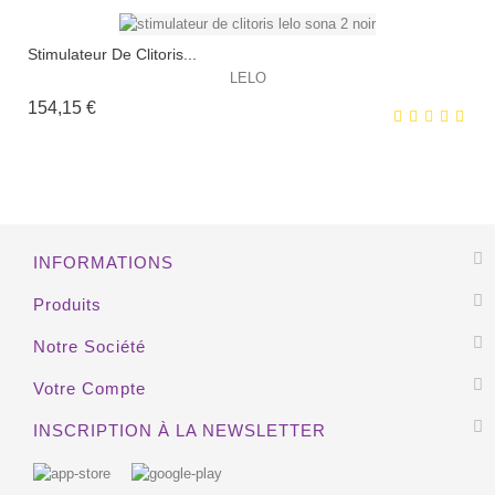
Stimulateur De Clitoris...
EXCLUSIVITÉ WEB !
LELO
Prix
154,15 €
INFORMATIONS
EXCLUSIVITÉ WEB !
Produits
HORS STOCK
Notre Société
Votre Compte
INSCRIPTION À LA NEWSLETTER