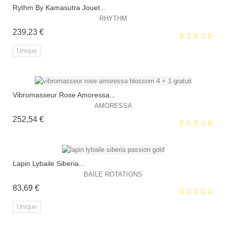
Rythm By Kamasutra Jouet...
EXCLUSIVITÉ WEB !
RHYTHM
Prix
239,23 €
Unique
Vibromasseur Rose Amoressa...
EXCLUSIVITÉ WEB !
AMORESSA
Prix
252,54 €
Lapin Lybaile Siberia...
BAILE ROTATIONS
Prix
83,69 €
EXCLUSIVITÉ WEB !
Unique
HORS STOCK