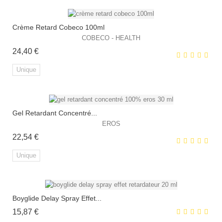
Crème Retard Cobeco 100ml
COBECO - HEALTH
Prix
24,40 €
EXCLUSIVITÉ WEB !
Unique
HORS STOCK
Gel Retardant Concentré...
EXCLUSIVITÉ WEB !
EROS
Prix
22,54 €
Unique
Boyglide Delay Spray Effet...
EXCLUSIVITÉ WEB !
Prix
15,87 €