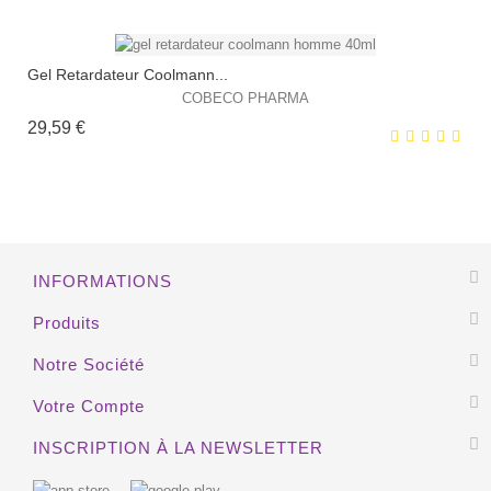
Gel Retardateur Coolmann...
COBECO PHARMA
Prix
29,59 €
EXCLUSIVITÉ WEB !
HORS STOCK
INFORMATIONS
EXCLUSIVITÉ WEB !
Produits
HORS STOCK
Notre Société
Votre Compte
INSCRIPTION À LA NEWSLETTER