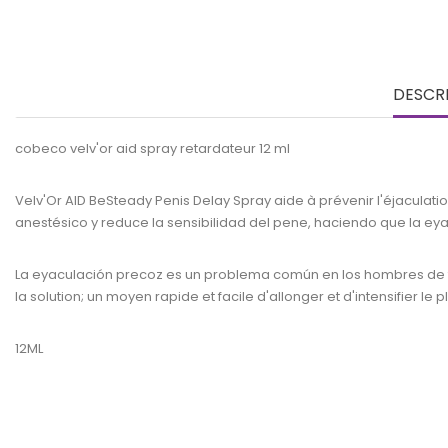
DESCR
cobeco velv'or aid spray retardateur 12 ml
Velv'Or AID BeSteady Penis Delay Spray aide à prévenir l'éjaculat
anestésico y reduce la sensibilidad del pene, haciendo que la eya
La eyaculación precoz es un problema común en los hombres de t
la solution; un moyen rapide et facile d'allonger et d'intensifier le pl
12ML