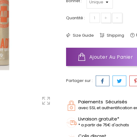
Bonnet :
+
-
Quantité :
Size Guide
Shipping
Ajouter Au Panier
Partager sur :
Paiements Sécurisés
avec SSL et authentification 
Livraison gratuite*
* a partir de 75€ d'achats
Colis discret