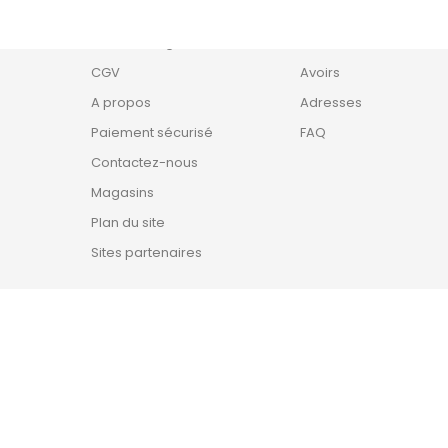
Livraison
Informations personne
s
Mentions légales
Commandes
CGV
Avoirs
A propos
Adresses
Paiement sécurisé
FAQ
Contactez-nous
Magasins
Plan du site
Sites partenaires