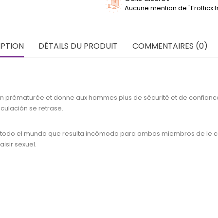
Aucune mention de "Erotticx.
IPTION
DÉTAILS DU PRODUIT
COMMENTAIRES (0)
ion prématurée et donne aux hommes plus de sécurité et de confiance.
culación se retrase.
odo el mundo que resulta incómodo para ambos miembros de le coup
aisir sexuel.