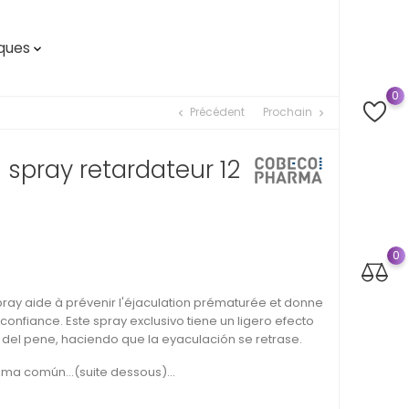
ques

0
Précédent
Prochain
chevron_left
chevron_right
 spray retardateur 12
0
pray aide à prévenir l'éjaculation prématurée et donne
onfiance. Este spray exclusivo tiene un ligero efecto
 del pene, haciendo que la eyaculación se retrase.
ma común...(suite dessous)...