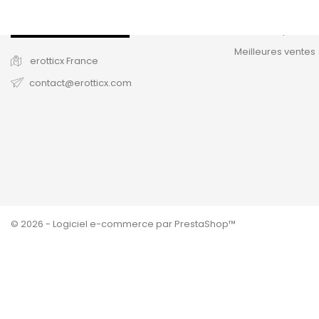
Promotions
Nouveaux produit
Meilleures ventes
erotticx
France
contact@erotticx.com
© 2026 - Logiciel e-commerce par PrestaShop™