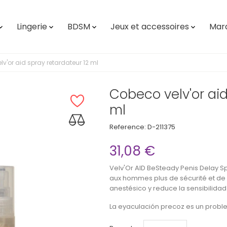
Lingerie
BDSM
Jeux et accessoires
Mar




v'or aid spray retardateur 12 ml
Cobeco velv'or aid
ml
Reference:
D-211375
31,08 €
Velv'Or AID BeSteady Penis Delay S
aux hommes plus de sécurité et de c
anestésico y reduce la sensibilidad
La eyaculación precoz es un proble