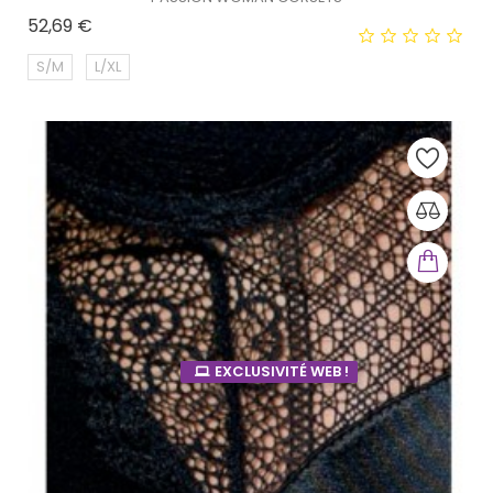
Prix
52,69 €
S/M
L/XL
EXCLUSIVITÉ WEB !