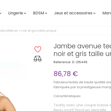
Lingerie
BDSM
Jeux et accessoires
Mar




olleté en v noir et gris taille unique
Jambe avenue ted
noir et gris taille 
Reference:
D-215445
86,78 €
Fabuleux teddy de haute qualité av
fabriquée par la prestigieuse marq
Caractéristiques:
Teddy avec une coupe basse e
Beau motif floral en dentelle