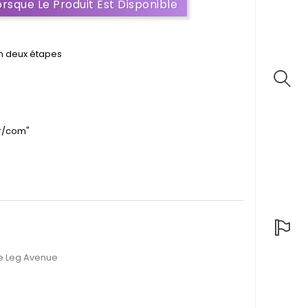
rsque Le Produit Est Disponible
en deux étapes
fr/com"
ie Leg Avenue