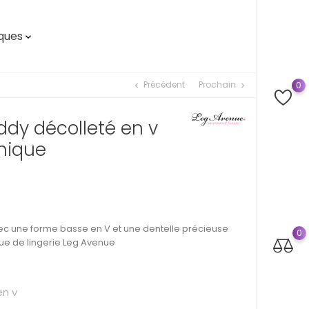
ques

Précédent
Prochain
0
chevron_left
chevron_right
dy décolleté en v
unique
ec une forme basse en V et une dentelle précieuse
0
ue de lingerie Leg Avenue
n v