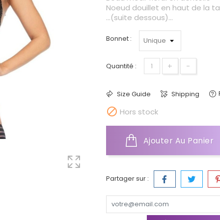
Noeud douillet en haut de la tai
...(suite dessous)...
Bonnet :
+
-
Quantité :
Size Guide
Shipping

Hors stock
Ajouter Au Panier
Partager sur :